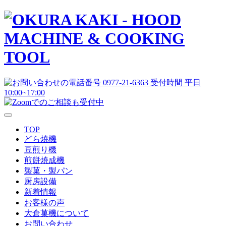
TOP
どら焼機
豆煎り機
煎餅焼成機
製菓・製パン
厨房設備
新着情報
お客様の声
大倉菓機について
お問い合わせ